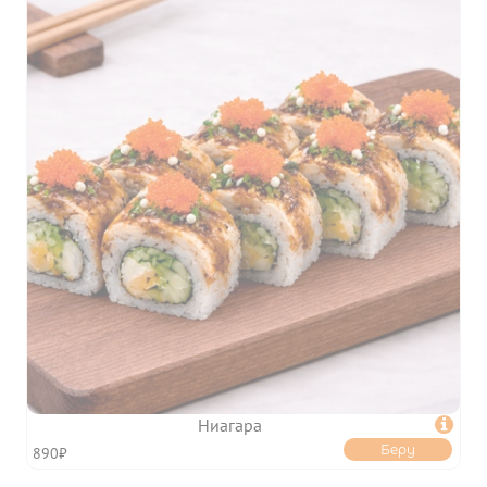
Ниагара

Беру
890₽