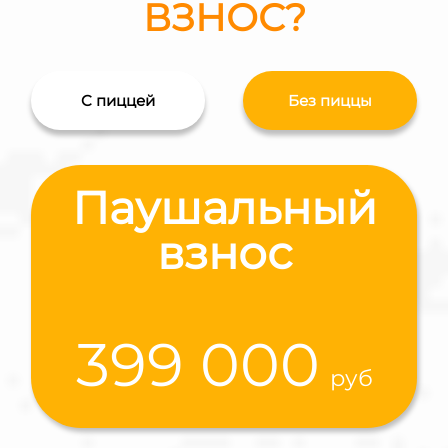
ВЗНОС?
C пиццей
Без пиццы
Паушальный
взнос
399 000