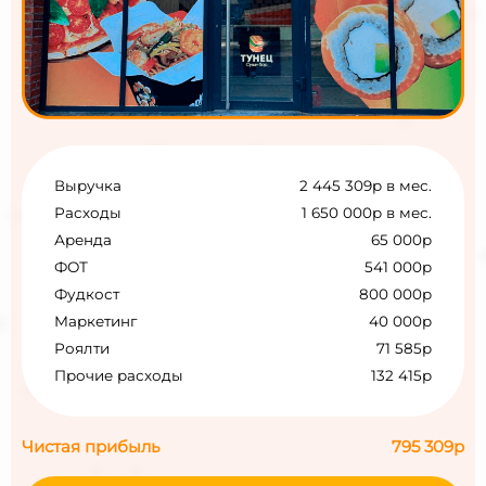
Выручка
2 445 309р в мес.
Расходы
1 650 000р в мес.
Аренда
65 000р
ФОТ
541 000р
Фудкост
800 000р
Маркетинг
40 000р
Роялти
71 585р
Прочие расходы
132 415р
Чистая прибыль
795 309р