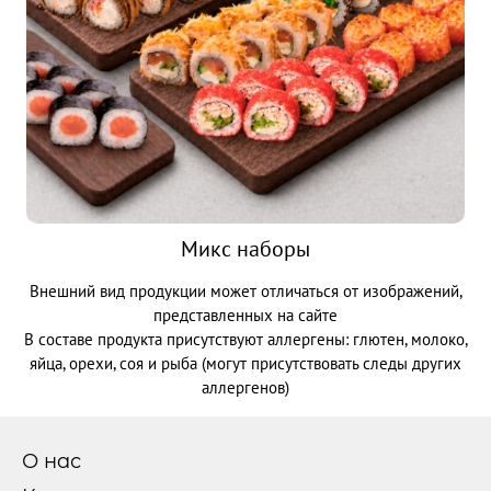
ОНИГИРИ
НАПИТКИ
ТОППИНГИ
Микс наборы
ОТЗЫВЫ
Внешний вид продукции может отличаться от изображений,
представленных на сайте
В составе продукта присутствуют аллергены: глютен, молоко,
КОНТАКТЫ
яйца, орехи, соя и рыба (могут присутствовать следы других
аллергенов)
ЛИЧНЫЙ КАБИНЕТ
О нас