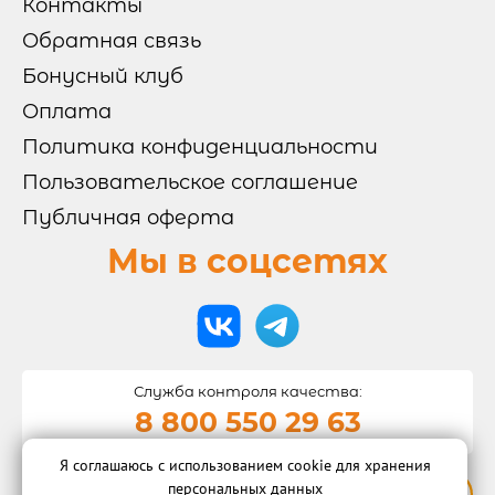
Контакты
АКЦИИ
Обратная связь
Бонусный клуб
ИНФОРМАЦИЯ
Оплата

Политика конфиденциальности
УСЛОВИЯ ДОСТАВКИ
ОПЛАТА
Пользовательское соглашение
ФРАНШИЗА
КЭШБЭК
ВАКАНСИИ
Публичная оферта
ПОЛИТИКА
Мы в соцсетях
КОНФИДЕНЦИАЛЬНОСТИ
ПОЛЬЗОВАТЕЛЬСКОЕ
СОГЛАШЕНИЕ
ПУБЛИЧНАЯ ОФЕРТА
Служба контроля качества:
8 800 550 29 63
Я соглашаюсь с использованием cookie для хранения
© 2015-2026 "Суши-бар Тунец"
персональных данных