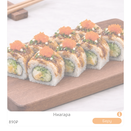
Ниагара

Беру
890₽