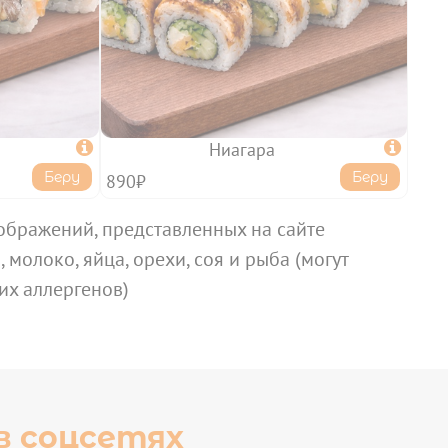

Ниагара

Беру
Беру
890₽
ображений, представленных на сайте
 молоко, яйца, орехи, соя и рыба (могут
их аллергенов)
в соцсетях