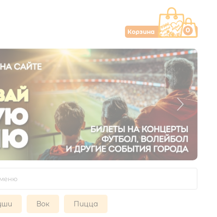
0
Корзина
уши
Вок
Пицца