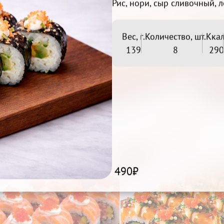
Рис, нори, сыр сливочный, л
Вес, г.
Количество, шт.
Ккал
139
8
290
Окинава

Лотос

Беру
Беру
599₽
629₽
490₽