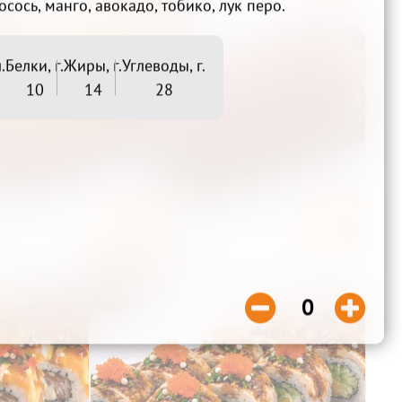
осось, манго, авокадо, тобико, лук перо.
.
Белки, г.
Жиры, г.
Углеводы, г.
10
14
28
Соло

Нежный

Беру
Беру
740₽


0