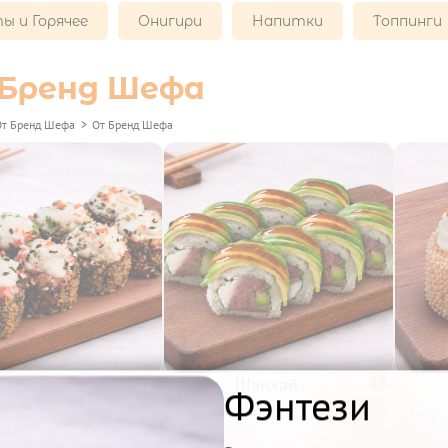
ы и Горячее
Онигири
Напитки
Топпинги
Бренд Шефа
От Бренд Шефа
>
От Бренд Шефа
Крафт

Шанхай

Фэнтези
Беру
Беру
480₽
490₽