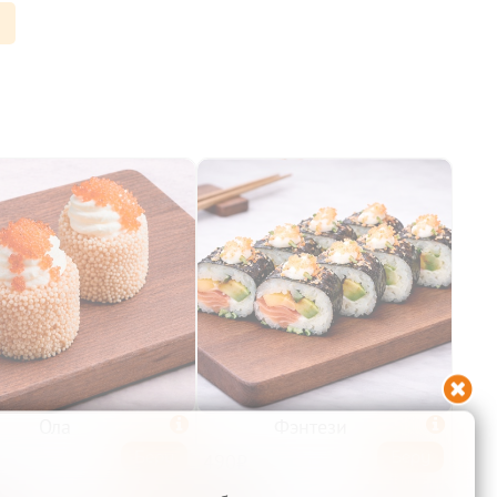

Ола

Фэнтези

Беру
Беру
490₽