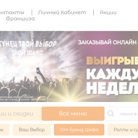
онтакты
Личный Кабинет
Акции
Франшиза
ии и скидки
Всё меню
ры
Ваш Выбор
От Бренд Шефа
Роллы и с