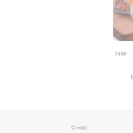
749₽
О нас