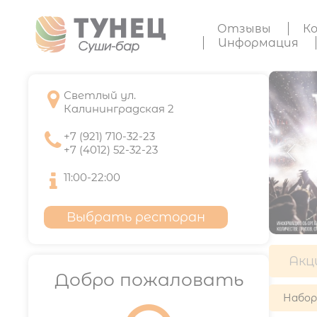
Отзывы
К
Информация

Светлый ул.
Калининградская 2

+7 (921) 710-32-23
+7 (4012) 52-32-23

11:00-22:00
Выбрать ресторан
Акц
Добро пожаловать
Набо