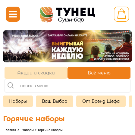

Светлый ул.
Калининградская 2
+7 (921) 710-32-23
+7 (4012) 52-32-23
Акции и скидки
Всё меню
11:00-22:00
Другой ресторан
Личный кабинет
Наборы
Ваш Выбор
От Бренд Шефа
Франшиза
Горячие наборы
НАБОРЫ

Главная
>
Наборы
>
Горячие наборы