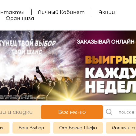
онтакты
Личный Кабинет
Акции
Франшиза
ии и скидки
Всё меню
ры
Ваш Выбор
От Бренд Шефа
Роллы и с