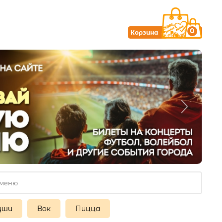
0
Корзина
уши
Вок
Пицца