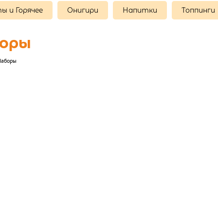
ы и Горячее
Онигири
Напитки
Топпинги
оры
Наборы