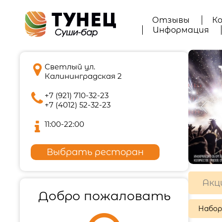
Отзывы
К
Информация

Светлый ул.
Калининградская 2

+7 (921) 710-32-23
+7 (4012) 52-32-23

11:00-22:00
Выбрать ресторан
Акц
Добро пожаловать
Набо