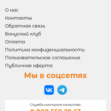
ГОРЯЧИЕ НАБОРЫ
ХОЛОДНЫЕ НАБОРЫ
ВАШ ВЫБОР
О нас
МИКС НАБОРЫ
Контакты
Обратная связь
ОТ БРЕНД ШЕФА
Бонусный клуб
Оплата
РОЛЛЫ И СУШИ

Политика конфиденциальности
СУШИ
Пользовательское соглашение
РОЛЛЫ БЕЗ РИСА
ВОК
ЗАПЕЧЕННЫЕ РОЛЛЫ
Публичная оферта
ХОЛОДНЫЕ РОЛЛЫ
Мы в соцсетях
ПИЦЦА
САЛАТЫ И ГОРЯЧЕЕ
Служба контроля качества: